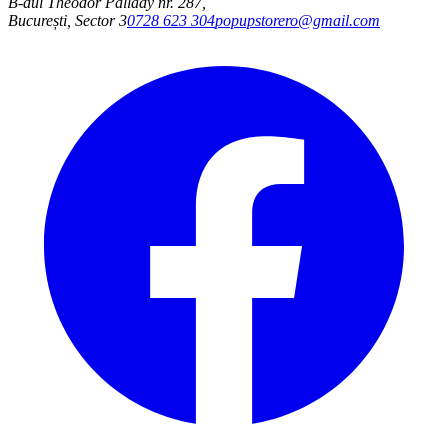
B-dul Theodor Pallady nr. 287
,
București
,
Sector 3
0728 623 304
popupstorero@gmail.com