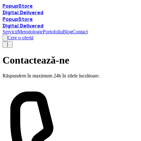
Popup
Store
Digital Delivered
Popup
Store
Digital Delivered
Servicii
Metodologie
Portofoliu
Blog
Contact
Cere o ofertă
Contactează-ne
Răspundem în maximum 24h în zilele lucrătoare.